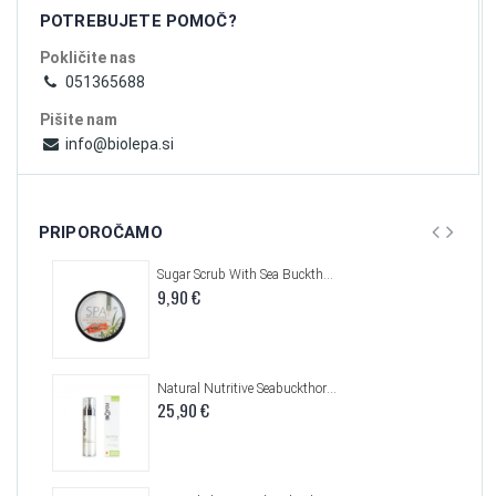
POTREBUJETE POMOČ?
Pokličite nas
051365688
Pišite nam
info@biolepa.si
PRIPOROČAMO
Sugar Scrub With Sea Buckthorn, Honey & Sweet Almond Oil, 200 ml
9,90 €
Natural Nutritive Seabuckthorn Cream With Panthenol, 50ml
25,90 €