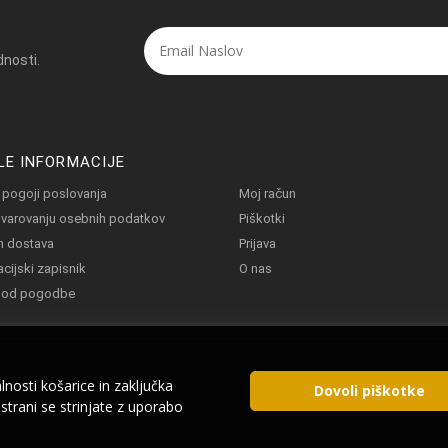
dnosti.
LE INFORMACIJE
 pogoji poslovanja
Moj račun
o varovanju osebnih podatkov
Piškotki
in dostava
Prijava
cijski zapisnik
O nas
 od pogodbe
nosti košarice in zaključka
Dovoli piškotke
trani se strinjate z uporabo