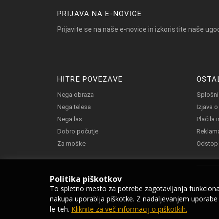
PRIJAVA NA E-NOVICE
Prijavite se na naše e-novice in izkoristite naše ugo
HITRE POVEZAVE
OSTA
Nega obraza
Splošni
Nega telesa
Izjava 
Nega las
Plačila 
Dobro počutje
Reklama
Za moške
Odstop
Politika piškotkov
To spletno mesto za potrebe zagotavljanja funkcional
nakupa uporablja piškotke. Z nadaljevanjem uporabe s
le-teh.
Kliknite za več informacij o piškotkih.