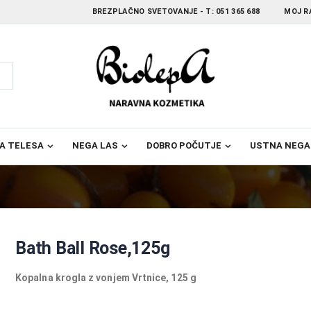
BREZPLAČNO SVETOVANJE - T:
051 365 688
MOJ R
A TELESA
NEGA LAS
DOBRO POČUTJE
USTNA NEGA
Bath Ball Rose,125g
Kopalna krogla z vonjem Vrtnice, 125 g