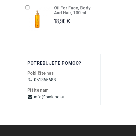
Oil For Face, Body
And Hair, 100 ml
18,90 €
POTREBUJETE POMOČ?
Pokličite nas
051365688
Pišite nam
info@biolepa.si