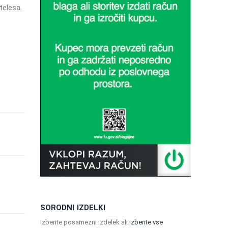
telesa.
SORODNI IZDELKI
Izberite posamezni izdelek ali
izberite vse