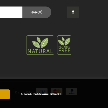
NAROČI
© shop123.si
Uporabi zahtevane piškotke