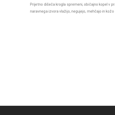
Prijetno dišeča krogla spremeni, običajno kopel v p
naravnega izvora vlažijo, negujejo, mehčajo in kožo