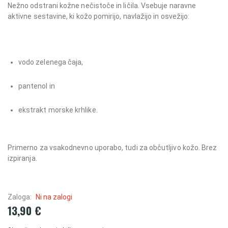
Nežno odstrani kožne nečistoče in ličila. Vsebuje naravne
aktivne sestavine, ki kožo pomirijo, navlažijo in osvežijo:
vodo zelenega čaja,
pantenol in
ekstrakt morske krhlike.
Primerno za vsakodnevno uporabo, tudi za občutljivo kožo. Brez
izpiranja.
Zaloga:
Ni na zalogi
13,90 €