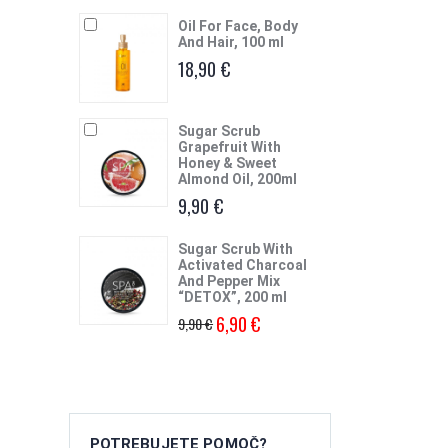
Oil For Face, Body
And Hair, 100 ml
18,90 €
Sugar Scrub
Grapefruit With
Honey & Sweet
Almond Oil, 200ml
9,90 €
Sugar Scrub With
Activated Charcoal
And Pepper Mix
“DETOX”, 200 ml
6,90 €
9,90 €
POTREBUJETE POMOČ?