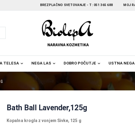
BREZPLAČNO SVETOVANJE - T:
051 365 688
MOJ R
A TELESA
NEGA LAS
DOBRO POČUTJE
USTNA NEGA
5G
Bath Ball Lavender,125g
Kopalna krogla z vonjem Sivke, 125 g