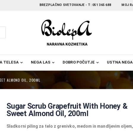
BREZPLAČNO SVETOVANJE - T:
051 365 688
MOJ R
A TELESA
NEGA LAS
DOBRO POČUTJE
USTNA NEGA
EET ALMOND OIL, 200ML
Sugar Scrub Grapefruit With Honey &
Sweet Almond Oil, 200ml
Sladkorni piling za telo z grenivko, medom in mandljevim oljem,