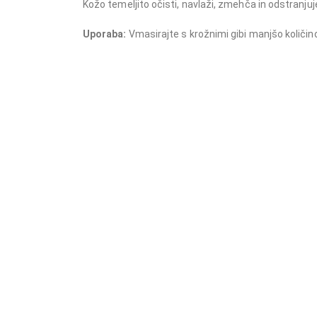
Kožo temeljito očisti, navlaži, zmehča in odstranjuje
Uporaba:
Vmasirajte s krožnimi gibi manjšo količin