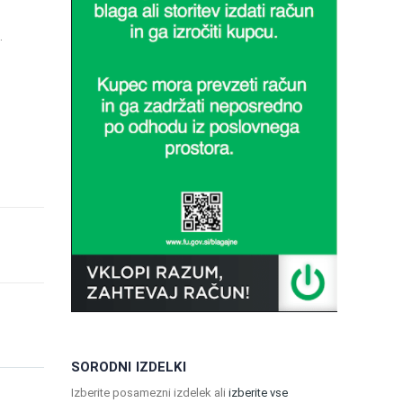
.
SORODNI IZDELKI
Izberite posamezni izdelek ali
izberite vse