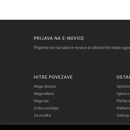
PRIJAVA NA E-NOVICE
Prijavite se na naše e-novice in izkoristite naše ugo
HITRE POVEZAVE
OSTA
Nega obraza
Splošni
Nega telesa
Izjava 
Nega las
Plačila 
Dobro počutje
Reklama
Za moške
Odstop